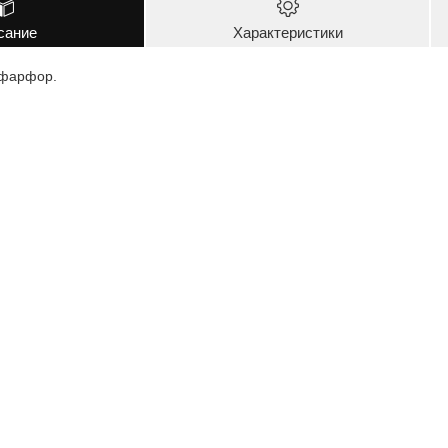
сание
Характеристики
 фарфор.