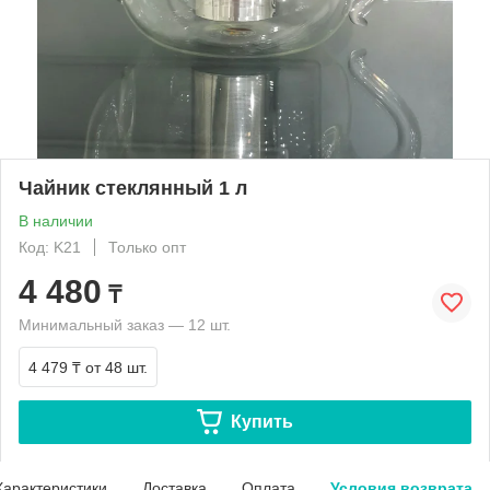
Чайник стеклянный 1 л
В наличии
Код: K21
Только опт
4 480
₸
Минимальный заказ — 12 шт.
4 479 ₸
от 48 шт.
Купить
Характеристики
Доставка
Оплата
Условия возврата