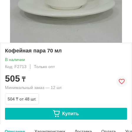
Кофейная пара 70 мл
В наличии
Код: F2713
Только опт
505
₸
Минимальный заказ — 12 шт.
504 ₸
от 48 шт.
Купить
Описание
Характеристики
Доставка
Оплата
Усл