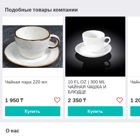
Подобные товары компании
Чайная пара 220 мл
10 FL OZ | 300 ML
Чайн
ЧАЙНАЯ ЧАШКА И
БЛЮДЦЕ
1 950
2 350
1 2
₸
₸
Купить
Купить
О нас