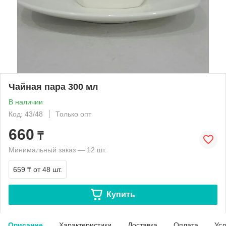
Чайная пара 300 мл
В наличии
Код: 43/48
Только опт
660
₸
Минимальный заказ — 12 шт.
659 ₸
от 48 шт.
Купить
Описание
Характеристики
Доставка
Оплата
Усл