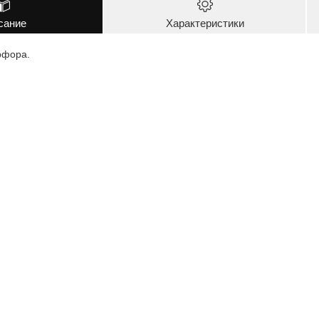
сание
Характеристики
рфора.