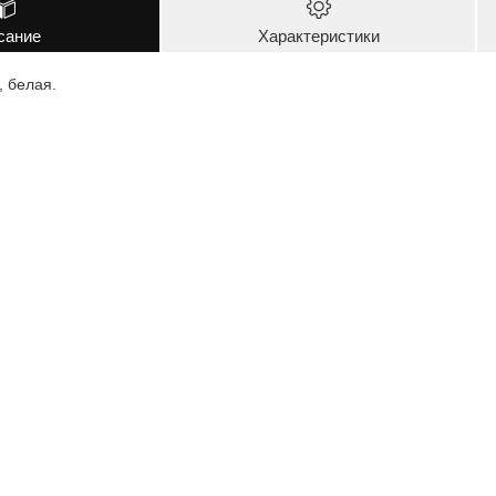
сание
Характеристики
 белая.