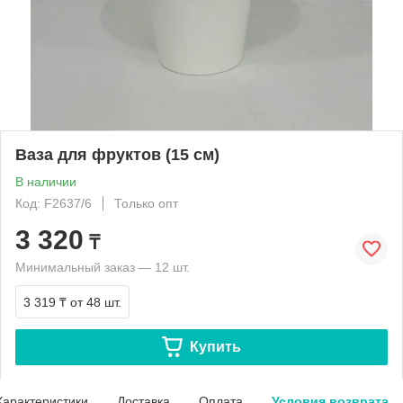
Ваза для фруктов (15 см)
В наличии
Код: F2637/6
Только опт
3 320
₸
Минимальный заказ — 12 шт.
3 319 ₸
от 48 шт.
Купить
Характеристики
Доставка
Оплата
Условия возврата