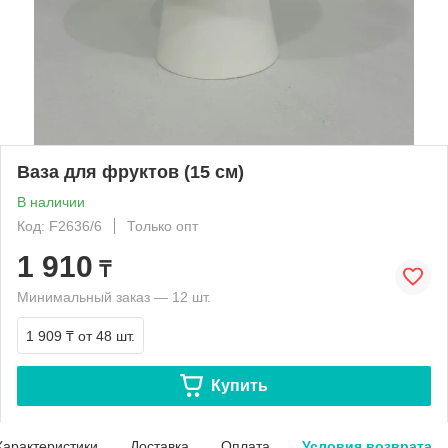
Ваза для фруктов (15 см)
В наличии
Код: F2636/6
Только опт
1 910
₸
Минимальный заказ — 12 шт.
1 909 ₸
от 48 шт.
Купить
Характеристики
Доставка
Оплата
Условия возврата