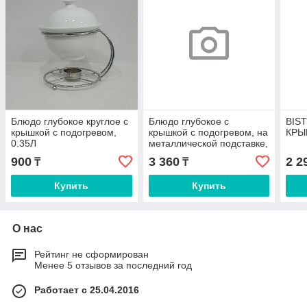
Блюдо глубокое круглое с
Блюдо глубокое с
BIS
крышкой с подогревом,
крышкой с подогревом, на
КРЫ
0.35Л
металлической подставке,
2,5Л
900
3 360
2 2
₸
₸
Купить
Купить
О нас
Рейтинг не сформирован
Менее 5 отзывов за последний год
Работает с 25.04.2016