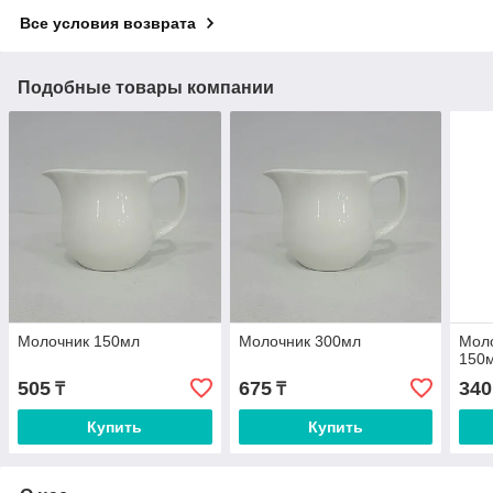
Все условия возврата
Подобные товары компании
Молочник 150мл
Молочник 300мл
Мол
150
505
675
340
₸
₸
Купить
Купить