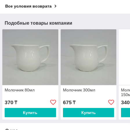
Все условия возврата
Подобные товары компании
Молочник 80мл
Молочник 300мл
Мол
150
370
675
340
₸
₸
Купить
Купить