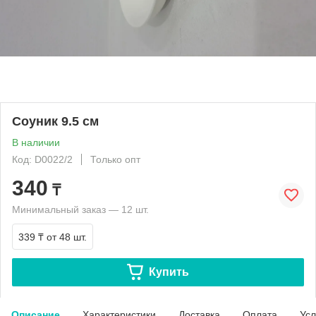
Соуник 9.5 см
В наличии
Код: D0022/2
Только опт
340
₸
Минимальный заказ — 12 шт.
339 ₸
от 48 шт.
Купить
Описание
Характеристики
Доставка
Оплата
Усл