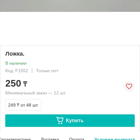
Ложка.
В наличии
Код: F1552
Только опт
250
₸
Минимальный заказ — 12 шт.
249 ₸
от 48 шт.
Купить
Характеристики
Доставка
Оплата
Условия возврата