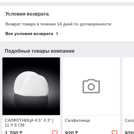
Условия возврата
Возврат товара в течение 14 дней по договоренности
Все условия возврата
Подобные товары компании
САЛФЕТНИЦА 4.5" X 3" |
Салфетница
Сал
11 X 8 CM
1 700
920
920
₸
₸