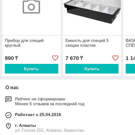
Прибор для специй
Емкость для специй 5
BAS
круглый
секции пластик
СПЕЦ
990
7 670
1 1
₸
₸
Купить
Купить
О нас
Рейтинг не сформирован
Менее 5 отзывов за последний год
Работает с 25.04.2016
г. Алматы
ул. Гоголя 253, Алматы, Казахстан