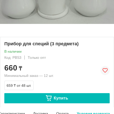
Прибор для специй (3 предмета)
В наличии
Код: PBS3
Только опт
660
₸
Минимальный заказ — 12 шт.
659 ₸
от 48 шт.
Купить
Характеристики
Доставка
Оплата
Условия возврата