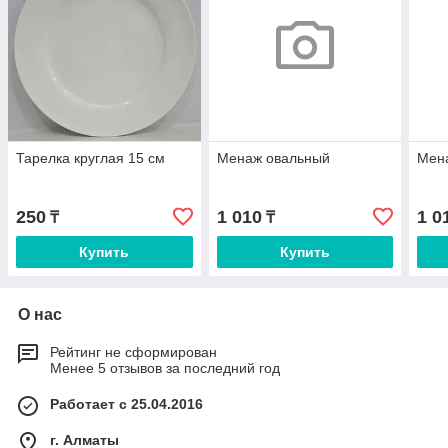
Тарелка круглая 15 см
Менаж овальный
Мен
250
1 010
1 0
₸
₸
Купить
Купить
О нас
Рейтинг не сформирован
Менее 5 отзывов за последний год
Работает с 25.04.2016
г. Алматы