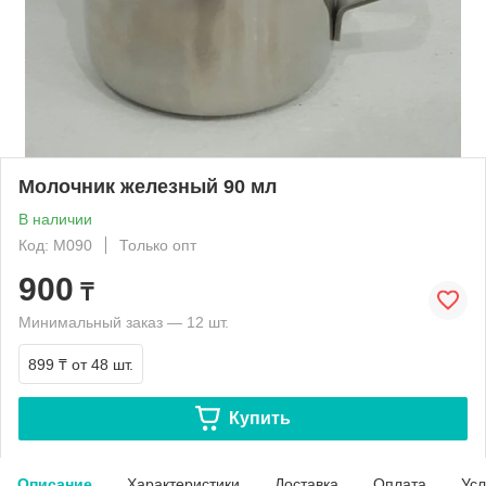
Молочник железный 90 мл
В наличии
Код: M090
Только опт
900
₸
Минимальный заказ — 12 шт.
899 ₸
от 48 шт.
Купить
Описание
Характеристики
Доставка
Оплата
Усл