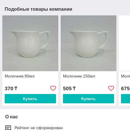
Подобные товары компании
Молочник 80мл
Молочник 150мл
Мол
370
505
675
₸
₸
Купить
Купить
О нас
Рейтинг не сформирован