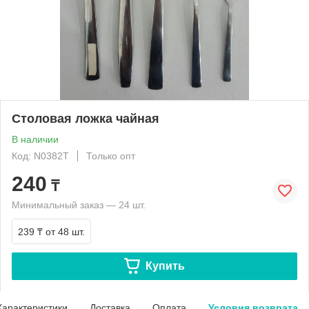
Столовая ложка чайная
В наличии
Код: N0382T
Только опт
240
₸
Минимальный заказ — 24 шт.
239 ₸
от 48 шт.
Купить
Характеристики
Доставка
Оплата
Условия возврата