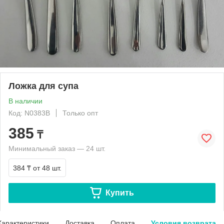
Ложка для супа
В наличии
Код: N0383B
Только опт
385
₸
Минимальный заказ — 24 шт.
384 ₸
от 48 шт.
Купить
Характеристики
Доставка
Оплата
Условия возврата