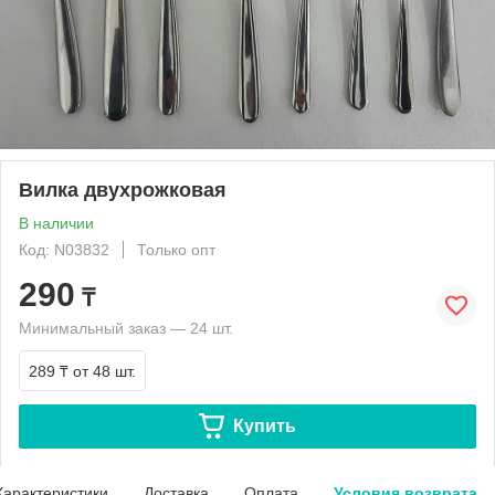
Вилка двухрожковая
В наличии
Код: N03832
Только опт
290
₸
Минимальный заказ — 24 шт.
289 ₸
от 48 шт.
Купить
Характеристики
Доставка
Оплата
Условия возврата