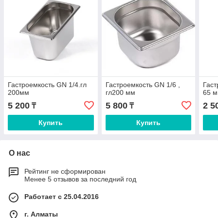
Гастроемкость GN 1/4.гл
Гастроемкость GN 1/6 ,
Гаст
200мм
гл200 мм
65 
5 200
5 800
2 5
₸
₸
Купить
Купить
О нас
Рейтинг не сформирован
Менее 5 отзывов за последний год
Работает с 25.04.2016
г. Алматы