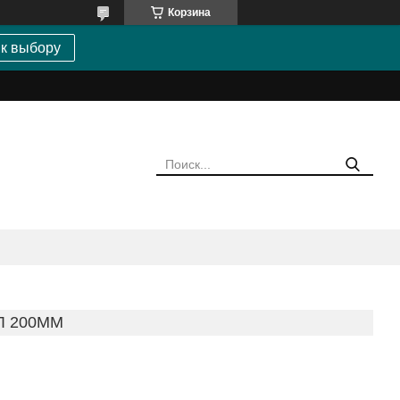
Корзина
 к выбору
Л 200ММ