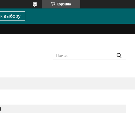
Корзина
 к выбору
М