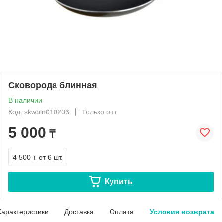
Сковорода блинная
В наличии
Код: skwbln010203
Только опт
5 000
₸
4 500 ₸
от 6 шт.
Купить
Характеристики
Доставка
Оплата
Условия возврата