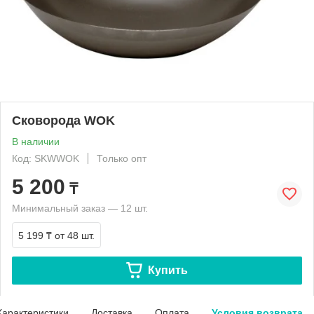
Сковорода WOK
В наличии
Код: SKWWOK
Только опт
5 200
₸
Минимальный заказ — 12 шт.
5 199 ₸
от 48 шт.
Купить
Характеристики
Доставка
Оплата
Условия возврата