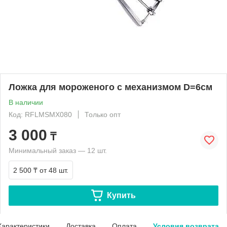
Ложка для мороженого с механизмом D=6см
В наличии
Код: RFLMSMX080
Только опт
3 000
₸
Минимальный заказ — 12 шт.
2 500 ₸
от 48 шт.
Купить
Характеристики
Доставка
Оплата
Условия возврата