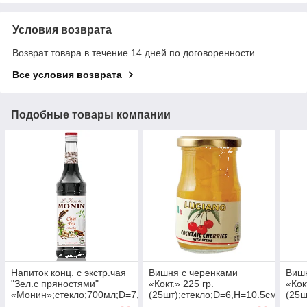
Условия возврата
Возврат товара в течение 14 дней по договоренности
Все условия возврата
Подобные товары компании
Напиток конц. с экстр.чая
Вишня с черенками
Вишн
"Зел.с пряностями"
«Кокт.» 225 гр.
«Кок
«Монин»;стекло;700мл;D=7,H=31см
(25шт);стекло;D=6,H=10.5см;желт.
(25ш