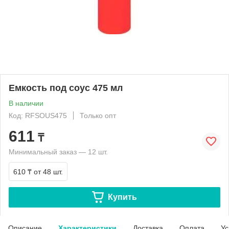
Емкость под соус 475 мл
В наличии
Код: RFSOUS475
Только опт
611
₸
Минимальный заказ — 12 шт.
610 ₸
от 48 шт.
Купить
Описание
Характеристики
Доставка
Оплата
Ус