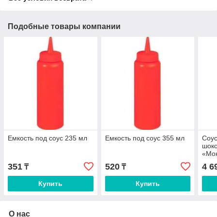
Подобные товары компании
Емкость под соус 235 мл
Емкость под соус 355 мл
Соус
шок
«Мон
351
520
4 6
₸
₸
Купить
Купить
О нас