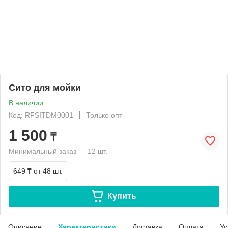
Сито для мойки
В наличии
Код: RFSITDM0001
Только опт
1 500
₸
Минимальный заказ — 12 шт.
649 ₸
от 48 шт.
Купить
Описание
Характеристики
Доставка
Оплата
Ус