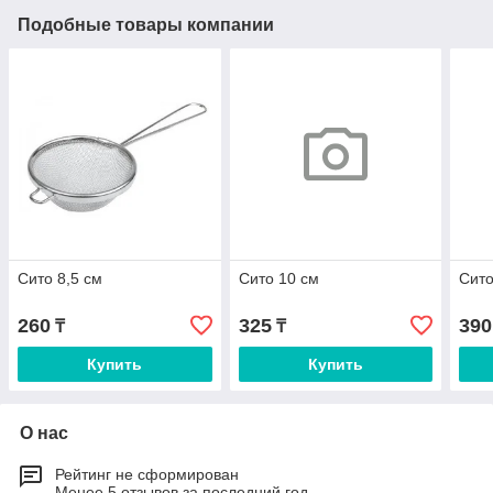
Подобные товары компании
Сито 8,5 см
Сито 10 см
Сито
260
325
390
₸
₸
Купить
Купить
О нас
Рейтинг не сформирован
Менее 5 отзывов за последний год