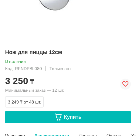
Нож для пиццы 12см
В наличии
Код: RFNDPBL080
Только опт
3 250
₸
Минимальный заказ — 12 шт.
3 249 ₸
от 48 шт.
Купить
Описание
Характеристики
Доставка
Оплата
Ус