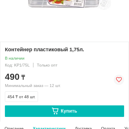
Контейнер пластиковый 1,75л.
В наличии
Код: KP1/75L
Только опт
490
₸
Минимальный заказ — 12 шт.
454 ₸
от 48 шт.
Купить
Описание
Характеристики
Доставка
Оплата
Ус