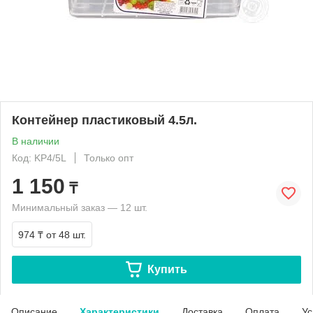
Контейнер пластиковый 4.5л.
В наличии
Код: KP4/5L
Только опт
1 150
₸
Минимальный заказ — 12 шт.
974 ₸
от 48 шт.
Купить
Описание
Характеристики
Доставка
Оплата
Ус