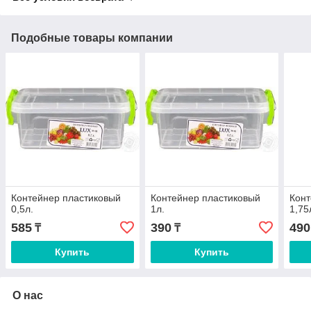
Подобные товары компании
Контейнер пластиковый
Контейнер пластиковый
Конт
0,5л.
1л.
1,75
585
390
490
₸
₸
Купить
Купить
О нас