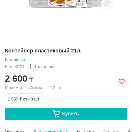
Контейнер пластиковый 21л.
В наличии
Код: KP21L
Только опт
2 600
₸
Минимальный заказ — 12 шт.
1 559 ₸
от 48 шт.
Купить
Описание
Характеристики
Доставка
Оплата
Ус