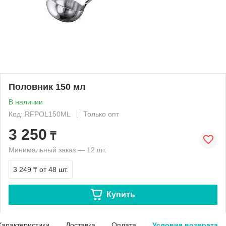
Половник 150 мл
В наличии
Код: RFPOL150ML
Только опт
3 250
₸
Минимальный заказ — 12 шт.
3 249 ₸
от 48 шт.
Купить
Характеристики
Доставка
Оплата
Условия возврата