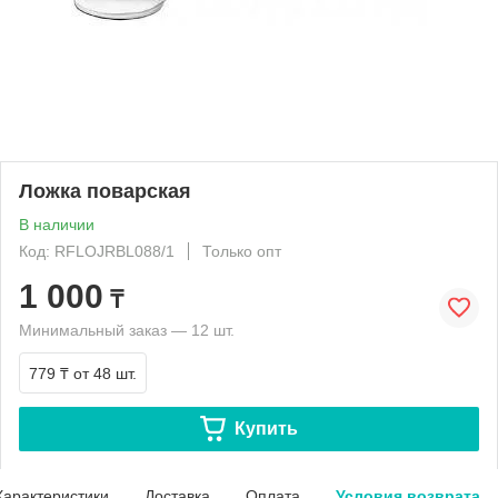
Ложка поварская
В наличии
Код: RFLOJRBL088/1
Только опт
1 000
₸
Минимальный заказ — 12 шт.
779 ₸
от 48 шт.
Купить
Характеристики
Доставка
Оплата
Условия возврата