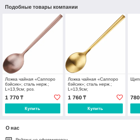
Подобные товары компании
Ложка чайная «Саппоро
Ложка чайная «Саппоро
Щип
бэйсик»; сталь нерж.;
бэйсик»; сталь нерж.;
L=13,9см; роз.
L=13,9см;
золото,матовый
золотой,матовый
1 770
1 760
780
₸
₸
Купить
Купить
О нас
Рейтинг не сформирован