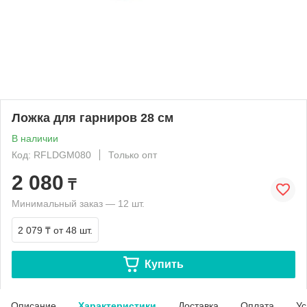
Ложка для гарниров 28 см
В наличии
Код: RFLDGM080
Только опт
2 080
₸
Минимальный заказ — 12 шт.
2 079 ₸
от 48 шт.
Купить
Описание
Характеристики
Доставка
Оплата
Ус