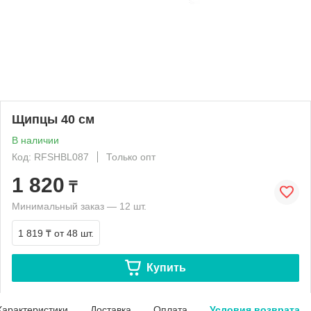
Щипцы 40 см
В наличии
Код: RFSHBL087
Только опт
1 820
₸
Минимальный заказ — 12 шт.
1 819 ₸
от 48 шт.
Купить
Характеристики
Доставка
Оплата
Условия возврата