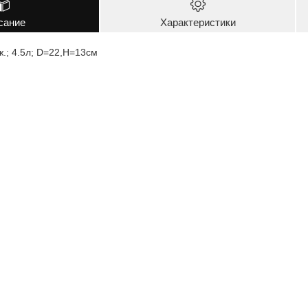
сание
Характеристики
ж.; 4.5л; D=22,H=13см