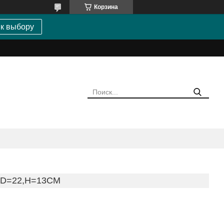
Корзина
 к выбору
 D=22,H=13СМ