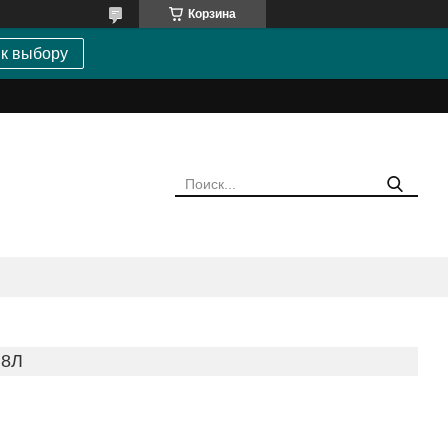
Корзина
 к выбору
.8Л