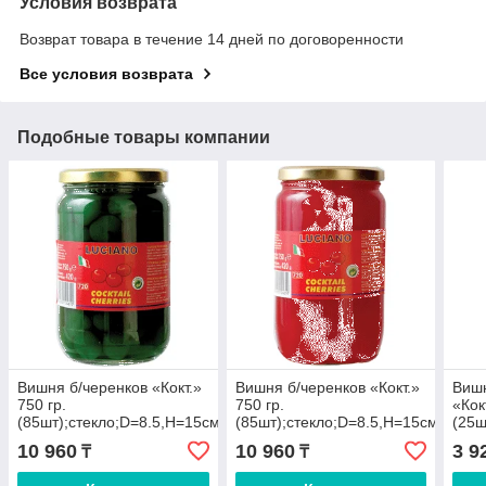
Условия возврата
Возврат товара в течение 14 дней по договоренности
Все условия возврата
Подобные товары компании
Вишня б/черенков «Кокт.»
Вишня б/черенков «Кокт.»
Вишн
750 гр.
750 гр.
«Кок
(85шт);стекло;D=8.5,H=15см;зелен.
(85шт);стекло;D=8.5,H=15см;крас
(25ш
10 960
10 960
3 9
₸
₸