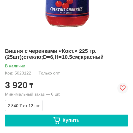
Вишня с черенками «Кокт.» 225 гр.
(25шт);стекло;D=6,H=10.5см;красный
В наличии
Код: 5020122
Только опт
3 920
₸
Минимальный заказ — 6 шт.
2 840 ₸
от 12 шт.
Купить