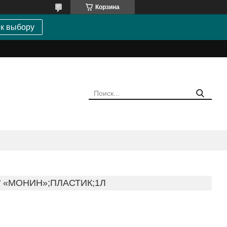
Корзина
 к выбору
 «МОНИН»;ПЛАСТИК;1Л