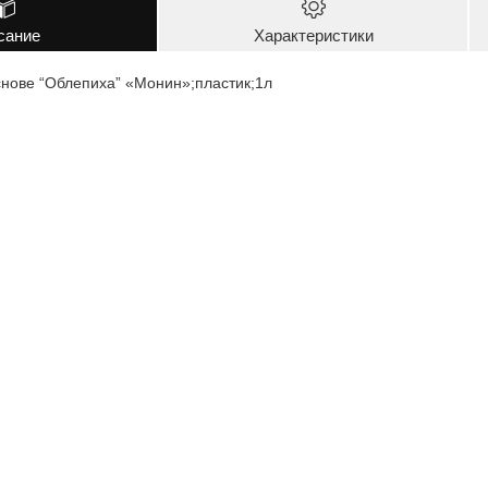
сание
Характеристики
снове “Облепиха” «Монин»;пластик;1л