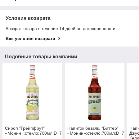
Условия возврата
Возврат товара в течение 14 дней по договоренности
Все условия возврата
Подобные товары компании
Сироп "Грейпфрут"
Напиток безалк. "Биттер"
Напи
«Монин»;стекло;700мл;D=7,H=31см
«Монин»;стекло;700мл;D=7,H=31с
Джус
Кедд