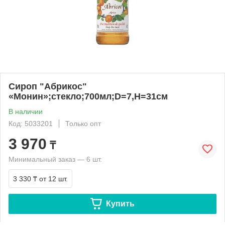
Сироп "Абрикос"
«Монин»;стекло;700мл;D=7,H=31см
В наличии
Код: 5033201
Только опт
3 970
₸
Минимальный заказ — 6 шт.
3 330 ₸
от 12 шт.
Купить