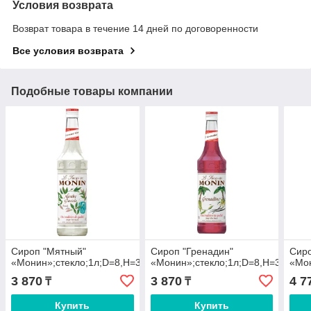
Условия возврата
Возврат товара в течение 14 дней по договоренности
Все условия возврата
Подобные товары компании
Сироп "Мятный"
Сироп "Гренадин"
Сиро
«Монин»;стекло;1л;D=8,H=33см
«Монин»;стекло;1л;D=8,H=33см
«Мон
3 870
3 870
4 7
₸
₸
Купить
Купить