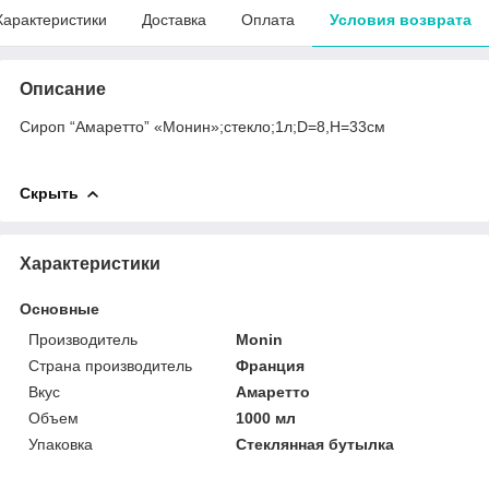
Характеристики
Доставка
Оплата
Условия возврата
Описание
Сироп “Амаретто” «Монин»;стекло;1л;D=8,H=33см
Скрыть
Характеристики
Основные
Производитель
Monin
Страна производитель
Франция
Вкус
Амаретто
Объем
1000 мл
Упаковка
Стеклянная бутылка