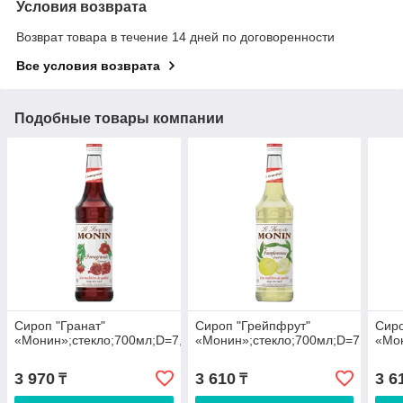
Условия возврата
Возврат товара в течение 14 дней по договоренности
Все условия возврата
Подобные товары компании
Сироп "Гранат"
Сироп "Грейпфрут"
Сиро
«Монин»;стекло;700мл;D=7,H=31см
«Монин»;стекло;700мл;D=7,H=31с
«Мон
3 970
3 610
3 6
₸
₸