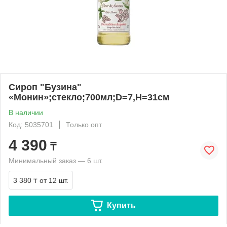
Сироп "Бузина"
«Монин»;стекло;700мл;D=7,H=31см
В наличии
Код: 5035701
Только опт
4 390
₸
Минимальный заказ — 6 шт.
3 380 ₸
от 12 шт.
Купить