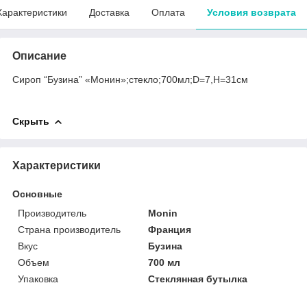
Характеристики
Доставка
Оплата
Условия возврата
Описание
Сироп “Бузина” «Монин»;стекло;700мл;D=7,H=31см
Скрыть
Характеристики
Основные
Производитель
Monin
Страна производитель
Франция
Вкус
Бузина
Объем
700 мл
Упаковка
Стеклянная бутылка