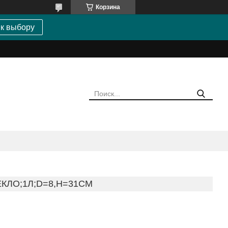
Корзина
 к выбору
КЛО;1Л;D=8,H=31СМ