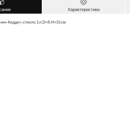
сание
Характеристики
нин-Кедди»;стекло;1л;D=8,H=31см