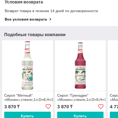
Условия возврата
Возврат товара в течение 14 дней по договоренности
Все условия возврата
Подобные товары компании
Сироп "Мятный"
Сироп "Гренадин"
Сиро
«Монин»;стекло;1л;D=8,H=33см
«Монин»;стекло;1л;D=8,H=33см
«Мон
3 870
3 870
4 7
₸
₸
Купить
Купить