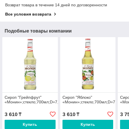
Возврат товара в течение 14 дней по договоренности
Все условия возврата
Подобные товары компании
Сироп "Грейпфрут"
Сироп "Яблоко"
Сиро
«Монин»;стекло;700мл;D=7,H=31см
«Монин»;стекло;700мл;D=7,H=31с
«Мон
3 610
3 610
3 7
₸
₸
Купить
Купить