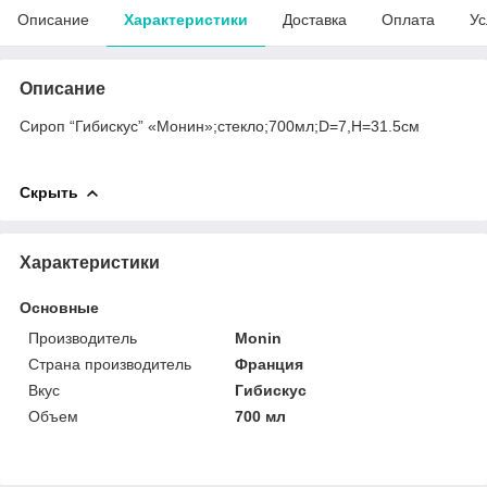
Описание
Характеристики
Доставка
Оплата
Ус
Описание
Сироп “Гибискус” «Монин»;стекло;700мл;D=7,H=31.5см
Скрыть
Характеристики
Основные
Производитель
Monin
Страна производитель
Франция
Вкус
Гибискус
Объем
700 мл