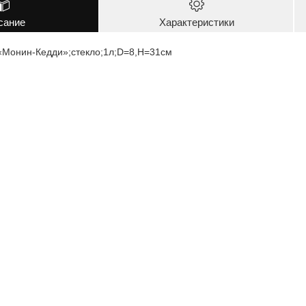
сание
Характеристики
«Монин-Кедди»;стекло;1л;D=8,H=31см