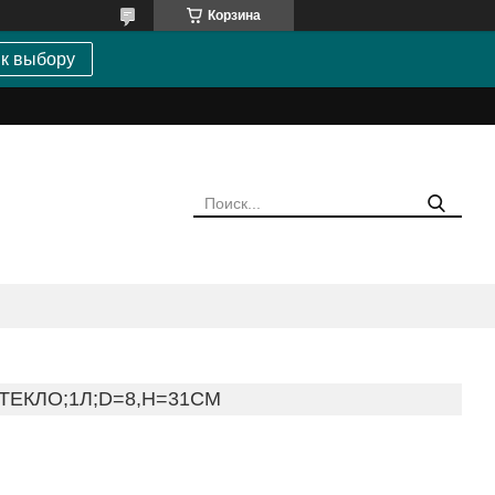
Корзина
 к выбору
ТЕКЛО;1Л;D=8,H=31СМ