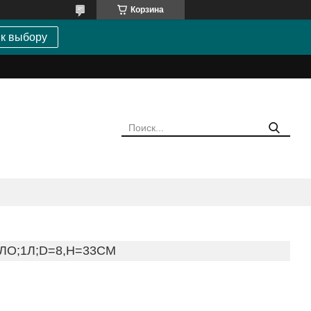
Корзина
 к выбору
ЛО;1Л;D=8,H=33СМ