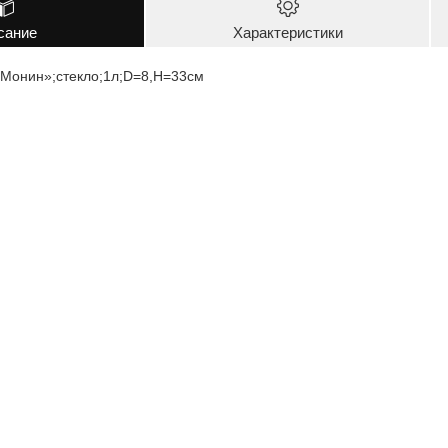
сание
Характеристики
«Монин»;стекло;1л;D=8,H=33см