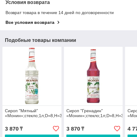
Условия возврата
Возврат товара в течение 14 дней по договоренности
Все условия возврата
Подобные товары компании
Сироп "Мятный"
Сироп "Гренадин"
Сиро
«Монин»;стекло;1л;D=8,H=33см
«Монин»;стекло;1л;D=8,H=33см
«Мон
3 870
3 870
4 7
₸
₸